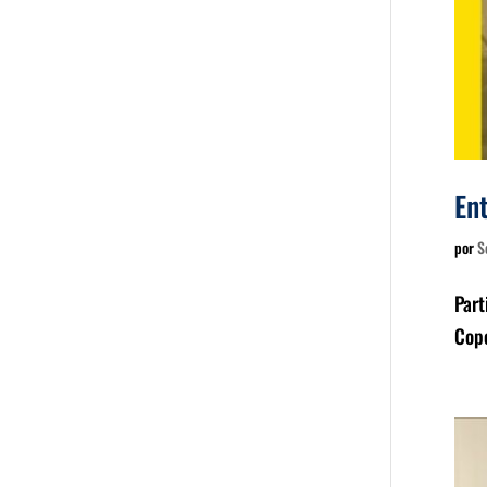
Ent
por
S
Part
Cope