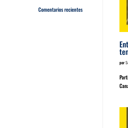
Comentarios recientes
En
te
por
S
Part
Cana