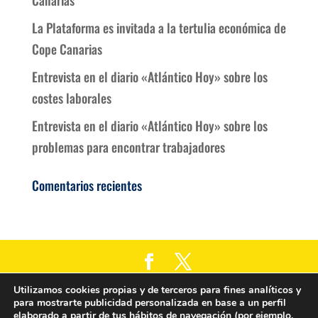
La Plataforma es invitada a la tertulia económica de
Cope Canarias
Entrevista en el diario «Atlántico Hoy» sobre los
costes laborales
Entrevista en el diario «Atlántico Hoy» sobre los
problemas para encontrar trabajadores
Comentarios recientes
Empresarios de Canarias es una Asociación de
Utilizamos cookies propias y de terceros para fines analíticos y
para mostrarte publicidad personalizada en base a un perfil
defensa de derechos de empresasios/as y
elaborado a partir de tus hábitos de navegación (por ejemplo,