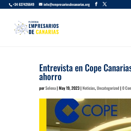
+34 637426649
info@empresariosdecanarias.org
Entrevista en Cope Canarias
ahorro
por
Selena
|
May 19, 2023
|
Noticias
,
Uncategorized
|
0 Co