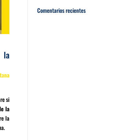
Comentarios recientes
 la
tana
re si
de la
re la
ma.