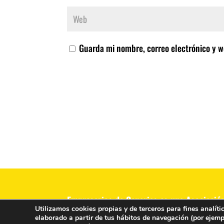
Guarda mi nombre, correo electrónico y w
Empresarios de Canarias es una Asociació
Utilizamos cookies propias y de terceros para fines analíti
política.
elaborado a partir de tus hábitos de navegación (por ejempl