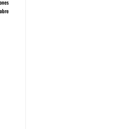
iones
obre