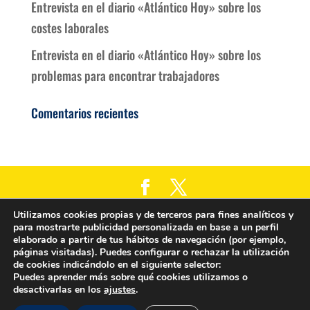
Entrevista en el diario «Atlántico Hoy» sobre los
costes laborales
Entrevista en el diario «Atlántico Hoy» sobre los
problemas para encontrar trabajadores
Comentarios recientes
Empresarios de Canarias es una Asociación de
Utilizamos cookies propias y de terceros para fines analíticos y
para mostrarte publicidad personalizada en base a un perfil
defensa de derechos de empresasios/as y
elaborado a partir de tus hábitos de navegación (por ejemplo,
autónomos/as independetie de cualquier
páginas visitadas). Puedes configurar o rechazar la utilización
de cookies indicándolo en el siguiente selector:
ideología política.
Puedes aprender más sobre qué cookies utilizamos o
desactivarlas en los
ajustes
.
Diseño web: Cumboto Digital |
Aviso legal
|